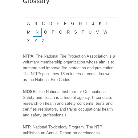
Glossary
A
B
C
D
E
F
G
H
I
J
K
L
M
N
O
P
Q
R
S
T
U
V
W
X
Y
Z
NFPA.
The National Fire Protection Association is a
voluntary membership organization whose aim is to
promote and improve fire protection and prevention.
The NFPA publishes 16 volumes of codes known
as the National Fire Codes.
NIOSH.
The National Institute for Occupational
Safety and Health is a federal agency. It conducts
research on health and safety concerns, tests and
certifies respirators, and trains occupational health
and safety professionals.
NTP.
National Toxicology Program. The NTP
publishes an Annual Report on carcinogens.