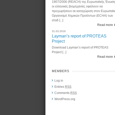
1907/2006 (REACH) της Ευρωπαϊκής Ένωση
οι ελληνικές βιομηχανίες οφείλουν να
προχωρήσουν σε καταχώριση στον Ευρωπαϊ
Οργανισμό Χημικών Προϊόντων (ECHA) των
σταδ [...]
Read more
31.03.2016
Layman’s report of PROTEAS
Project
Download Layman’s report of PROTEAS
Project [...]
Read more
MEMBERS
Log in
Entries
RSS
Comments
RSS
WordPress.org