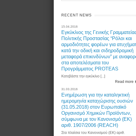
RECENT NEWS
15.04.2016
Εγκύκλιος της Γενικής Γραμματεία
Πολιτικής Προστασίας “Ρόλοι και
αρμοδιότητες φορέων για ατυχήμα
κατά την οδική και σιδηροδρομική
μεταφορά επικινδύνων” με αναφορ
στα αποτελέσματα του
Προγράμματος PROTEAS
Κατεβάστε την εγκύκλιο [...]
Read more
31.03.2016
Ενημέρωση για την καταληκτική
ημερομηνία καταχώρισης ουσιών
(31.05.2018) στον Ευρωπαϊκό
Οργανισμό Χημικών Προϊόντων,
σύμφωνα με τον Κανονισμό (ΕΚ)
αριθ. 1907/2006 (REACH)
Στα πλαίσια του Κανονισμού (ΕΚ) αριθ.