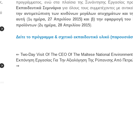
ς,
προγράμματος, ενώ στα πλαίσια της Συνάντησης Εργασίας π
Εκπαιδευτικά Σεμινάρια
για όλους τους συμμετέχοντες με αντικε
κό
την αντιμετώπιση των κινδύνων μεγάλων ατυχημάτων και 
αυτή
(
1
ημέρα, 27 Απριλίου 2015) και β)
την εφαρμογή του
η
προϊόντων
(
2
ημέρα, 28 Απριλίου 2015
).
η
Δείτε το πρόγραμμα & σχετικό εκπαιδευτικό υλικό (παρουσιάσ
⇐
Two-Day Visit Of The CEO Of The Maltese National Environment 
Εκπόνηση Εργασίας Για Την Αξιολόγηση Της Ρύπανσης Από Πετρε
⇒