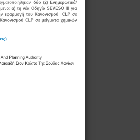
ραγματοποιήθηκαν
δύο (2) Ενημερωτικά/
ίμενο:
α) τη
νέα Οδηγία
SEVESO
III
για
την εφαρμογή του Κανονισμού
CLP
σε
 Κανονισμού
CLP
σε μείγματα χημικών
εις)
And Planning Authority
λαιοειδή Στον Κόλπο Της Σούδας Χανίων