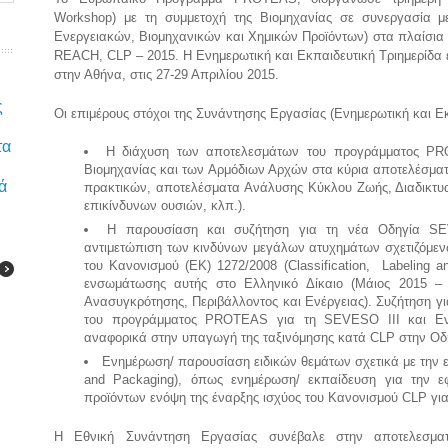
Workshop) με τη συμμετοχή της Βιομηχανίας σε συνεργασία μ
Ενεργειακών, Βιομηχανικών και Χημικών Προϊόντων) στα πλαίσια
REACH, CLP – 2015. Η Ενημερωτική και Εκπαιδευτική Τριημερίδα έ
στην Αθήνα, στις 27-29 Απριλίου 2015.
ς
Οι επιμέρους στόχοι της Συνάντησης Εργασίας (Ενημερωτική και Εκ
τα
Η διάχυση των αποτελεσμάτων του προγράμματος PRO
Βιομηχανίας και των Αρμόδιων Αρχών στα κύρια αποτελέσμ
ά
πρακτικών, αποτελέσματα Ανάλυσης Κύκλου Ζωής, Διαδικτυα
επικίνδυνων ουσιών, κλπ.).
Η παρουσίαση και συζήτηση για τη νέα Οδηγία SEV
αντιμετώπιση των κινδύνων μεγάλων ατυχημάτων σχετιζόμενω
του Κανονισμού (EK) 1272/2008 (Classification, Labeling 
ενσωμάτωσης αυτής στο Ελληνικό Δίκαιο (Μάιος 2015 
Ανασυγκρότησης, Περιβάλλοντος και Ενέργειας). Συζήτηση γ
του προγράμματος PROTEAS για τη SEVESO III και Ενη
αναφορικά στην υπαγωγή της ταξινόμησης κατά CLP στην Οδ
Ενημέρωση/ παρουσίαση ειδικών θεμάτων σχετικά με την εφ
and Packaging), όπως ενημέρωση/ εκπαίδευση για την 
προϊόντων ενόψη της έναρξης ισχύος του Κανονισμού CLP για 
Η Εθνική Συνάντηση Εργασίας συνέβαλε στην αποτελεσμα