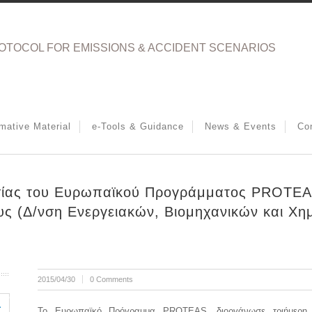
OTOCOL FOR EMISSIONS & ACCIDENT SCENARIOS
rmative Material
e-Tools & Guidance
News & Events
Co
σίας του Ευρωπαϊκού Προγράμματος PROTEAS
υς (Δ/νση Ενεργειακών, Βιομηχανικών και Χη
2015/04/30
0 Comments
Το Ευρωπαϊκό Πρόγραμμα PROTEAS, διοργάνωσε τριήμερη Ε