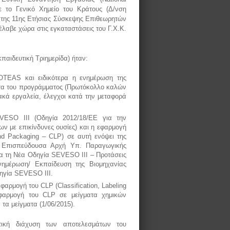
ε το Γενικό Χημείο του Κράτους (Δ/νση
 της 11ης Ετήσιας Σύσκεψης Επιθεωρητών
λαβε χώρα στις εγκαταστάσεις του Γ.Χ.Κ.
παιδευτική Τριημερίδα) ήταν:
TEAS και ειδικότερα η ενημέρωση της
ατα του προγράμματος (Πρωτόκολλο καλών
κά εργαλεία, έλεγχοι κατά την μεταφορά
ESO III (Οδηγία 2012/18/ΕΕ για την
ν με επικίνδυνες ουσίες) και η εφαρμογή
and Packaging – CLP) σε αυτή ενόψει της
– Επισπεύδουσα Αρχή Υπ. Παραγωγικής
ια τη Νέα Οδηγία SEVESO III – Προτάσεις
μέρωση/ Εκπαίδευση της Βιομηχανίας
ηγία SEVESO III.
αρμογή του CLP (Classification, Labeling
εφαρμογή του CLP σε μείγματα χημικών
τα μείγματα (1/06/2015).
τική διάχυση των αποτελεσμάτων του