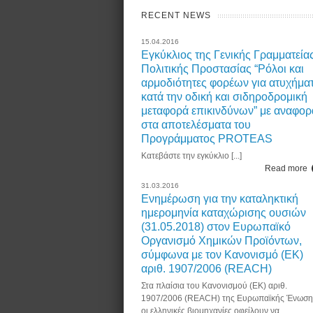
RECENT NEWS
15.04.2016
Εγκύκλιος της Γενικής Γραμματεία
Πολιτικής Προστασίας “Ρόλοι και
αρμοδιότητες φορέων για ατυχήμα
κατά την οδική και σιδηροδρομική
μεταφορά επικινδύνων” με αναφορ
στα αποτελέσματα του
Προγράμματος PROTEAS
Κατεβάστε την εγκύκλιο [...]
Read more
31.03.2016
Ενημέρωση για την καταληκτική
ημερομηνία καταχώρισης ουσιών
(31.05.2018) στον Ευρωπαϊκό
Οργανισμό Χημικών Προϊόντων,
σύμφωνα με τον Κανονισμό (ΕΚ)
αριθ. 1907/2006 (REACH)
Στα πλαίσια του Κανονισμού (ΕΚ) αριθ.
1907/2006 (REACH) της Ευρωπαϊκής Ένωση
οι ελληνικές βιομηχανίες οφείλουν να