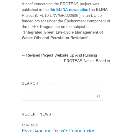
A brief concerning the PROTEAS project was
published in the
4
ELINA newsletter.
The
ELINA
th
Project (LIFE10 ENV/GR/000606 ) is an EU co-
funded project under the Environment component of
the LIFE+ Programme on the subject of
“
Integrated Green Life-Cycle Management of
Waste Oils and Petroleum Residues
”.
⇐
Revised Project Website Up And Running
PROTEAS Notice Board
⇒
SEARCH
RECENT NEWS
15.04.2016
Εγκύκλιος της Γενικής Γραμματείας