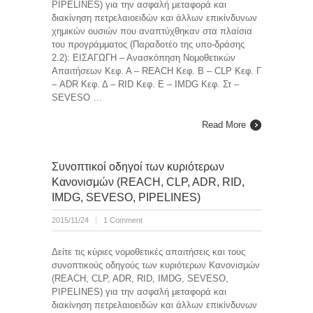
PIPELINES) για την ασφαλή μεταφορά και
διακίνηση πετρελαιοειδών και άλλων επικίνδυνων
χημικών ουσιών που αναπτύχθηκαν στα πλαίσια
του προγράμματος (Παραδοτέο της υπο-δράσης
2.2): ΕΙΣΑΓΩΓΗ – Ανασκόπηση Νομοθετικών
Απαιτήσεων Κεφ. Α – REACH Κεφ. Β – CLP Κεφ. Γ
– ADR Κεφ. Δ – RID Κεφ. Ε – IMDG Κεφ. Στ –
SEVESO …
Read More
Συνοπτικοί οδηγοί των κυριότερων
Κανονισμών (REACH, CLP, ADR, RID,
IMDG, SEVESO, PIPELINES)
2015/11/24
1 Comment
Δείτε τις κύριες νομοθετικές απαιτήσεις και τους
συνοπτικούς οδηγούς των κυριότερων Κανονισμών
(REACH, CLP, ADR, RID, IMDG, SEVESO,
PIPELINES) για την ασφαλή μεταφορά και
διακίνηση πετρελαιοειδών και άλλων επικίνδυνων