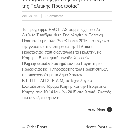
της Πολιτικής Προστασίας”
2015/07/10
0 Comments
Το Πρόγραμμα PROTEAS συμμετείχε στο 2ο
Διεθνές Συνέδριο Νέες Τεχνολογίες & Πολιτική
Προστασία με τίτλο “SafeChania 2015: Το τρίγωνο
της γνώσης στην υπηρεσία της Πολιτικής
Προστασίας” που διοργάνωσε το Πολυτεχνείο
Κρήτης – Ερευνητική μονάδα Χωρικών
Πληροφοριακών Συστημάτων του Εργαστηρίου
Γεωδαισίας και Πληροφορικής των Γεωεπιστημών,
σε συνεργασία με το Δήμο Χανίων-
Κ.Ε.Π.ΠΕ.ΔΗ.Χ.-Κ.Α.Μ, το Τεχνολογικό
Εκπαιδευτικό Ίδρυμα Κρήτης και την Περιφέρεια
Κρήτης στις 10-14 Ιουνίου 2015 στα Χανιά. Σκοπός
του συνεδρίου ήταν η …
Read More
⇐
Older Posts
Newer Posts
⇒