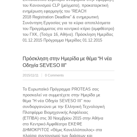
του Κανονισμού CLP (μείγματα), προκαταρκτική
ενημέρωση εφαρμογής του “REACH
2018 Registration Deadline” & ενημερωτική
Συνάντηση Εργασίας για τα κύρια αποτελέσματα
του Προγράμματος στο κεντρικό κτίριο (αμφιθέατρο)
του ΓΧΚ, (Τσόχα 16, Αθήνα). Πρόσκληση Ημερίδας
01.12.2015 Πρόγραμμα Ημερίδας 01.12.2015
Πρόσκληση στην Ημερίδα με θέμα “Η νέα
Οδηγία SEVESO III”
2015/11/11
0 Comments
To Ευρωπαϊκό Πρόγραμμα PROTEAS σας
προσκαλεί να συμμετέχετε στην Ημερίδα με
θέμα “Η νέα Οδηγία SEVESO III” που
συνδιοργανώνει με την Ελληνική Τεχνολογική
Πλατφόρμα Βιομηχανικής Ασφάλειας
(ΕΤΠΒΑ) στις 30 Νοεμβρίου 2015 στην Αθήνα
στο Κεντρικό Αμφιθέατρο ΕΚΕΦΕ
ΔΗΜΟΚΡΙΤΟΣ «Θέμις Κανελλόπουλος» στα
πλαίσια συντονισμού των δράσεων και