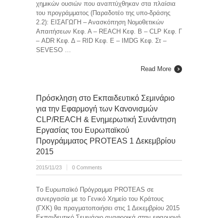
χημικών ουσιών που αναπτύχθηκαν στα πλαίσια
του προγράμματος (Παραδοτέο της υπο-δράσης
2.2): ΕΙΣΑΓΩΓΗ – Ανασκόπηση Νομοθετικών
Απαιτήσεων Κεφ. Α – REACH Κεφ. Β – CLP Κεφ. Γ
– ADR Κεφ. Δ – RID Κεφ. Ε – IMDG Κεφ. Στ –
SEVESO …
Read More
Πρόσκληση στο Εκπαιδευτικό Σεμινάριο
για την Εφαρμογή των Κανονισμών
CLP/REACH & Ενημερωτική Συνάντηση
Εργασίας του Ευρωπαϊκού
Προγράμματος PROTEAS 1 Δεκεμβρίου
2015
2015/11/23
0 Comments
Tο Ευρωπαϊκό Πρόγραμμα PROTEAS σε
συνεργασία με το Γενικό Χημείο του Κράτους
(ΓΧΚ) θα πραγματοποιήσει στις 1 Δεκεμβρίου 2015
Εκπαιδευτικό Σεμινάριο αναφορικά στην εφαρμογή