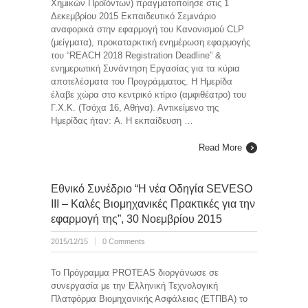
Χημικών Προϊόντων) πραγματοποίησε στις 1
Δεκεμβρίου 2015 Εκπαιδευτικό Σεμινάριο
αναφορικά στην εφαρμογή του Κανονισμού CLP
(μείγματα), προκαταρκτική ενημέρωση εφαρμογής
του “REACH 2018 Registration Deadline” &
ενημερωτική Συνάντηση Εργασίας για τα κύρια
αποτελέσματα του Προγράμματος. Η Ημερίδα
έλαβε χώρα στο κεντρικό κτίριο (αμφιθέατρο) του
Γ.Χ.Κ. (Τσόχα 16, Αθήνα). Αντικείμενο της
Ημερίδας ήταν: A. Η εκπαίδευση …
Read More
Εθνικό Συνέδριο “Η νέα Οδηγία SEVESO
ΙΙΙ – Καλές Βιομηχανικές Πρακτικές για την
εφαρμογή της”, 30 Νοεμβρίου 2015
2015/12/15
0 Comments
Το Πρόγραμμα PROTEAS διοργάνωσε σε
συνεργασία με την Ελληνική Τεχνολογική
Πλατφόρμα Βιομηχανικής Ασφάλειας (ΕΤΠΒΑ) το