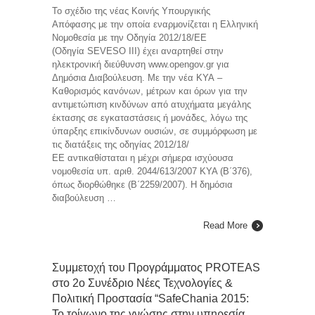
Το σχέδιο της νέας Κοινής Υπουργικής
Απόφασης με την οποία εναρμονίζεται η Ελληνική
Νομοθεσία με την Οδηγία 2012/18/ΕΕ
(Οδηγία SEVESO III) έχει αναρτηθεί στην
ηλεκτρονική διεύθυνση www.opengov.gr για
Δημόσια Διαβούλευση. Με την νέα ΚΥΑ –
Καθορισμός κανόνων, μέτρων και όρων για την
αντιμετώπιση κινδύνων από ατυχήματα μεγάλης
έκτασης σε εγκαταστάσεις ή μονάδες, λόγω της
ύπαρξης επικίνδυνων ουσιών, σε συμμόρφωση με
τις διατάξεις της οδηγίας 2012/18/
ΕΕ αντικαθίσταται η μέχρι σήμερα ισχύουσα
νομοθεσία υπ. αριθ. 2044/613/2007 ΚΥΑ (Β΄376),
όπως διορθώθηκε (Β΄2259/2007). Η δημόσια
διαβούλευση …
Read More
Συμμετοχή του Προγράμματος PROTEAS
στο 2ο Συνέδριο Νέες Τεχνολογίες &
Πολιτική Προστασία “SafeChania 2015:
Το τρίγωνο της γνώσης στην υπηρεσία