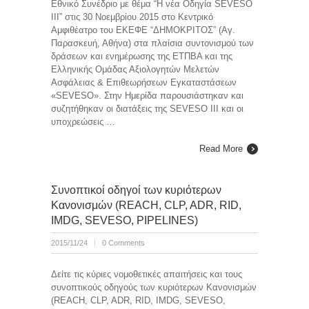
Εθνικό Συνέδριο με θέμα “Η νέα Οδηγία SEVESO
III” στις 30 Νοεμβρίου 2015 στο Κεντρικό
Αμφιθέατρο του ΕΚΕΦΕ “ΔΗΜΟΚΡΙΤΟΣ” (Αγ.
Παρασκευή, Αθήνα) στα πλαίσια συντονισμού των
δράσεων και ενημέρωσης της ΕΤΠΒΑ και της
Ελληνικής Ομάδας Αξιολογητών Μελετών
Ασφάλειας & Επιθεωρήσεων Εγκαταστάσεων
«SEVESO». Στην Ημερίδα παρουσιάστηκαν και
συζητήθηκαν οι διατάξεις της SEVESO III και οι
υποχρεώσεις …
Read More
Συνοπτικοί οδηγοί των κυριότερων
Κανονισμών (REACH, CLP, ADR, RID,
IMDG, SEVESO, PIPELINES)
2015/11/24
0 Comments
Δείτε τις κύριες νομοθετικές απαιτήσεις και τους
συνοπτικούς οδηγούς των κυριότερων Κανονισμών
(REACH, CLP, ADR, RID, IMDG, SEVESO,